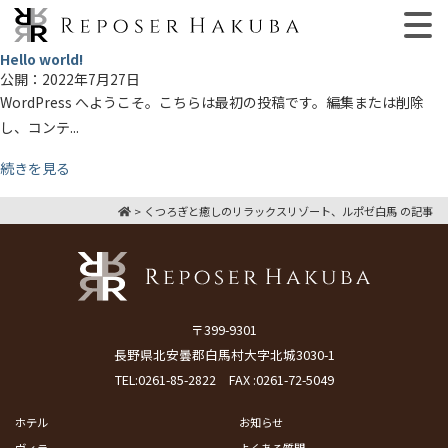
Hello world!
公開：
2022年7月27日
WordPress へようこそ。こちらは最初の投稿です。編集または削除
し、コンテ...
続きを見る
>
くつろぎと癒しのリラックスリゾート、ルポゼ白馬 の記事
〒399-9301
長野県北安曇郡白馬村大字北城3030-1
TEL:
0261-85-2822
FAX :0261-72-5049
ホテル
お知らせ
ヴィラ
よくある質問