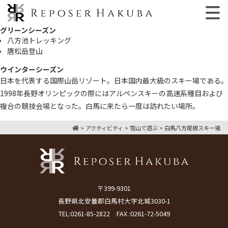
グリーンシーズン
八方池トレッキング
唐松岳登山
ウインターシーズン
日本を代表する国際山岳リゾート。日本国内最大級のスキー場である。
1998年長野オリンピックの際にはアルペンスキーの高速系種目および
複合の競技会場となった。白馬に来たら一度は訪れたい場所。
>
アクティビティ
>
雪山で遊ぶ
>
白馬八方尾根スキー場
〒399-9301
長野県北安曇郡白馬村大字北城3030-1
TEL:
0261-85-2822
FAX :0261-72-5049