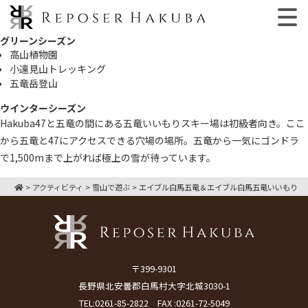
グリーンシーズン
高山植物園
小遠見山トレッキング
五竜岳登山
ウインターシーズン
Hakuba47と五竜の間にある五竜いいもりスキー場は初級者向き。ここ
から五竜と47にアクセスできる穴場の場所。五竜から一気にゴンドラ
で1,500mまで上がれば極上の雪が待っています。
>
アクティビティ
>
雪山で遊ぶ
>
エイブル白馬五竜＆エイブル白馬五竜いいもり
〒399-9301
長野県北安曇郡白馬村大字北城3030-1
TEL:
0261-85-2822
FAX :0261-72-5049